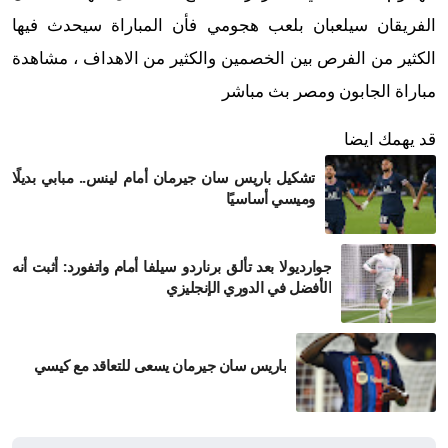
الفريقان سيلعبان بلعب هجومي فأن المباراة سيحدث فيها
الكثير من الفرص بين الخصمين والكثير من الاهداف ، مشاهدة
مباراة الجابون ومصر بث مباشر
قد يهمك ايضا
تشكيل باريس سان جيرمان أمام لينس.. مبابي بديلًا
وميسي أساسيًا
جوارديولا بعد تألق برناردو سيلفا أمام واتفورد: أثبت أنه
الأفضل في الدوري الإنجليزي
باريس سان جيرمان يسعى للتعاقد مع كيسي