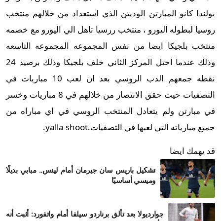
بولندا كانو المبارتن الوديتن الذي استعداد من خلالهم منتخب
روسيا لبطوله اليورو ، منتخب ررسيا تاهل الي اليورو مع خصمه
منتخب بلجيكا ايضا من نفس المجموعه المجموعه التاسعه
وذلك عندما احتل المركز الثاني خلف بلجيكا وذلك برصيد 24
نقطه جمعهم الدب الروسي بعد ان لعب 10 مباريات في
التصفيات حيث حقق الانتصار من خلالهم في 8 مباريات وخسر
في مبارتن ولم يتعادل المنتخب الروسي في اي مباراه من
جميع مبارياته التي لعبها في التصفيات.yalla shoot.
قد يهمك ايضا
تشكيل باريس سان جيرمان أمام لينس.. مبابي بديلًا
وميسي أساسيًا
جوارديولا بعد تألق برناردو سيلفا أمام واتفورد: أثبت أنه